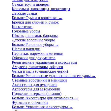
Сумки-тоут и шоперы
Кошельки, ключницы, визитницы
Детские сумки
Больше Сумки и кошельки
→
Брелки для ключей и сумок
Косметички
Головные уборы
Шляпы, панамки, банданы
Детские головные уборы
Больше Головные уборы
→
Шали и накидки
Перчатки, варежки и митенки
Обложки для документов
Религиозные украшения и аксессуары
Амулеты, талисманы, обереги
Чётки и мала (буддийские четки)
Больше Религиозные украшения и аксессуары
→
Съёмные воротники и манишки
Аксессуары для рукоделия
Аксессуары для автомобиля
Подвески и зеркала (в салон)
Больше Аксессуары для автомобиля
→
Футляры и очечники
Больше Украшения и аксессуары
→