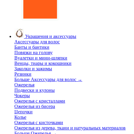
Украшения и аксессуары
Аксессуары для волос
Банты и бантики
Повязки на голову
Вуалетки и мини-шляпки
Венцы, тиары и кокошники
Заколки и зажимы
Резинки
Больше Аксессуары для волос
→
Ожерелья
Подвески и кулоны
Чокеры
Ожерелья с кристаллами
Ожерелья из бисера
Цепочки
Колье
Ожерелья с кисточками
Ожерелья из дерева, ткани и натуральных материалов
Больше Ожерелья
→