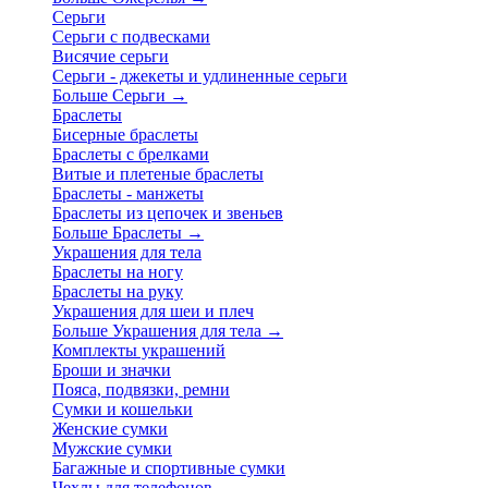
Серьги
Серьги с подвесками
Висячие серьги
Серьги - джекеты и удлиненные серьги
Больше Серьги
→
Браслеты
Бисерные браслеты
Браслеты с брелками
Витые и плетеные браслеты
Браслеты - манжеты
Браслеты из цепочек и звеньев
Больше Браслеты
→
Украшения для тела
Браслеты на ногу
Браслеты на руку
Украшения для шеи и плеч
Больше Украшения для тела
→
Комплекты украшений
Броши и значки
Пояса, подвязки, ремни
Сумки и кошельки
Женские сумки
Мужские сумки
Багажные и спортивные сумки
Чехлы для телефонов