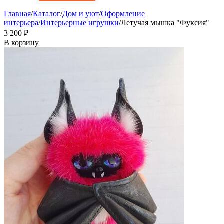
Главная
/
Каталог
/
Дом и уют
/
Оформление
интерьера
/
Интерьерные игрушки
/
Летучая мышка "Фуксия"
3 200
₽
В корзину