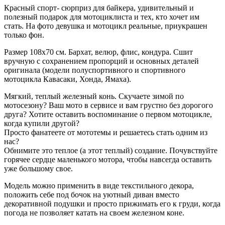
Красный спорт- сюрприз для байкера, удивительный и
полезный подарок для мотоциклиста и тех, кто хочет им
стать. На фото девушка и мотоцикл реальные, приукрашен
только фон.
Размер 108х70 см. Бархат, велюр, флис, кондура. Сшит
вручную с сохранением пропорций и основных деталей
оригинала (модели полуспортивного и спортивного
мотоцикла Кавасаки, Хонда, Ямаха).
Мягкий, теплый железный конь. Скучаете зимой по
мотосезону? Ваш мото в сервисе и вам грустно без дорогого
друга? Хотите оставить воспоминание о первом мотоцикле,
когда купили другой?
Просто фанатеете от мототемы и решаетесь стать одним из
нас?
Обнимите это теплое (а этот теплый) создание. Почувствуйте
горячее сердце маленького мотора, чтобы навсегда оставить
уже большому свое.
Модель можно применить в виде текстильного декора,
положить себе под бочок на уютный диван вместо
декоративной подушки и просто прижимать его к груди, когда
погода не позволяет катать на своем железном коне.