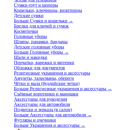
Сумки-тоут и шоперы
Кошельки, ключницы, визитницы
Детские сумки
Больше Сумки и кошельки
→
Брелки для ключей и сумок
Косметички
Головные уборы
Шляпы, панамки, банданы
Детские головные уборы
Больше Головные уборы
→
Шали и накидки
Перчатки, варежки и митенки
Обложки для документов
Религиозные украшения и аксессуары
Амулеты, талисманы, обереги
Чётки и мала (буддийские четки)
Больше Религиозные украшения и аксессуары
→
Съёмные воротники и манишки
Аксессуары для рукоделия
Аксессуары для автомобиля
Подвески и зеркала (в салон)
Больше Аксессуары для автомобиля
→
Футляры и очечники
Больше Украшения и аксессуары
→