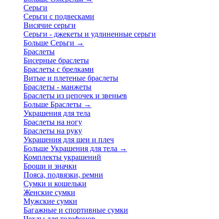
Серьги
Серьги с подвесками
Висячие серьги
Серьги - джекеты и удлиненные серьги
Больше Серьги
→
Браслеты
Бисерные браслеты
Браслеты с брелками
Витые и плетеные браслеты
Браслеты - манжеты
Браслеты из цепочек и звеньев
Больше Браслеты
→
Украшения для тела
Браслеты на ногу
Браслеты на руку
Украшения для шеи и плеч
Больше Украшения для тела
→
Комплекты украшений
Броши и значки
Пояса, подвязки, ремни
Сумки и кошельки
Женские сумки
Мужские сумки
Багажные и спортивные сумки
Чехлы для телефонов