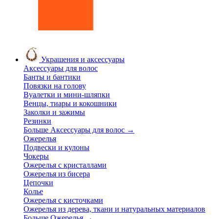
Украшения и аксессуары
Аксессуары для волос
Банты и бантики
Повязки на голову
Вуалетки и мини-шляпки
Венцы, тиары и кокошники
Заколки и зажимы
Резинки
Больше Аксессуары для волос
→
Ожерелья
Подвески и кулоны
Чокеры
Ожерелья с кристаллами
Ожерелья из бисера
Цепочки
Колье
Ожерелья с кисточками
Ожерелья из дерева, ткани и натуральных материалов
Больше Ожерелья
→