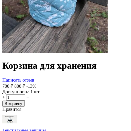
Корзина для хранения
Написать отзыв
‍700‍
₽
‍800‍
₽
-13%
Доступность:
1 шт.
+
−
В корзину
Нравится
Текстильные вещицы