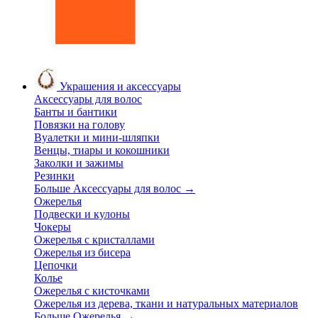
Украшения и аксессуары
Аксессуары для волос
Банты и бантики
Повязки на голову
Вуалетки и мини-шляпки
Венцы, тиары и кокошники
Заколки и зажимы
Резинки
Больше Аксессуары для волос
→
Ожерелья
Подвески и кулоны
Чокеры
Ожерелья с кристаллами
Ожерелья из бисера
Цепочки
Колье
Ожерелья с кисточками
Ожерелья из дерева, ткани и натуральных материалов
Больше Ожерелья
→