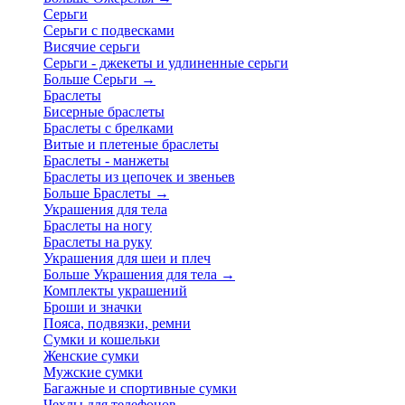
Серьги
Серьги с подвесками
Висячие серьги
Серьги - джекеты и удлиненные серьги
Больше Серьги
→
Браслеты
Бисерные браслеты
Браслеты с брелками
Витые и плетеные браслеты
Браслеты - манжеты
Браслеты из цепочек и звеньев
Больше Браслеты
→
Украшения для тела
Браслеты на ногу
Браслеты на руку
Украшения для шеи и плеч
Больше Украшения для тела
→
Комплекты украшений
Броши и значки
Пояса, подвязки, ремни
Сумки и кошельки
Женские сумки
Мужские сумки
Багажные и спортивные сумки
Чехлы для телефонов