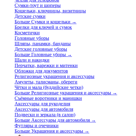
Сумки-тоут и шоперы
Кошельки, ключницы, визитницы
Детские сумки
Больше Сумки и кошельки
→
Брелки для ключей и сумок
Косметички
Головные уборы
Шляпы, панамки, банданы
Детские головные уборы
Больше Головные уборы
→
Шали и накидки
Перчатки, варежки и митенки
Обложки для документов
Религиозные украшения и аксессуары
Амулеты, талисманы, обереги
Чётки и мала (буддийские четки)
Больше Религиозные украшения и аксессуары
→
Съёмные воротники и манишки
Аксессуары для рукоделия
Аксессуары для автомобиля
Подвески и зеркала (в салон)
Больше Аксессуары для автомобиля
→
Футляры и очечники
Больше Украшения и аксессуары
→