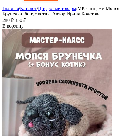
Главная
/
Каталог
/
Цифровые товары
/
МК спицами Мопся
Брунечка+бонус котик. Автор Ирина Кочетова
‍280‍
₽
‍350‍
₽
В корзину