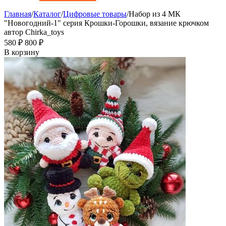
Главная
/
Каталог
/
Цифровые товары
/
Набор из 4 МК
"Новогодний-1" серия Крошки-Горошки, вязание крючком
автор Chirka_toys
‍580‍
₽
‍800‍
₽
В корзину