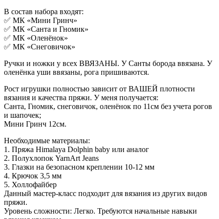
В состав набора входят:
✅ МК «Мини Гринч»
✅ МК «Санта и Гномик»
✅ МК «Оленёнок»
✅ МК «Снеговичок»
Ручки и ножки у всех ВВЯЗАНЫ. У Санты борода ввязана. У
оленёнка уши ввязаны, рога пришиваются.
Рост игрушки полностью зависит от ВАШЕЙ плотности
вязания и качества пряжи. У меня получается:
Санта, Гномик, снеговичок, оленёнок по 11см без учета рогов
и шапочек;
Мини Гринч 12см.
Необходимые материалы:
1. Пряжа Himalaya Dolphin baby или аналог
2. Полухлопок YarnArt Jeans
3. Глазки на безопасном креплении 10-12 мм
4. Крючок 3,5 мм
5. Холлофайбер
Данный мастер-класс подходит для вязания из других видов
пряжи.
Уровень сложности: Легко. Требуются начальные навыки