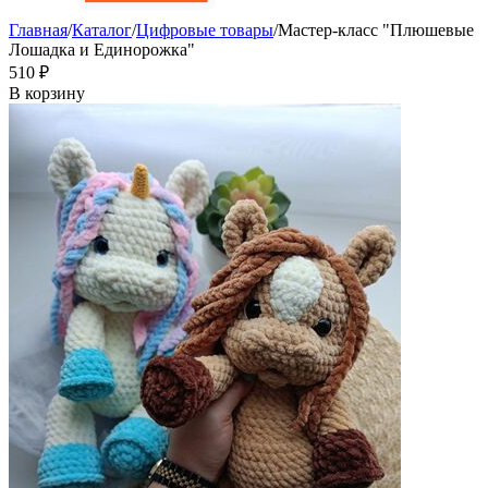
Главная
/
Каталог
/
Цифровые товары
/
Мастер-класс "Плюшевые
Лошадка и Единорожка"
‍510‍
₽
В корзину