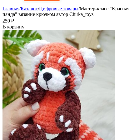
Главная
/
Каталог
/
Цифровые товары
/
Мастер-класс "Красная
панда" вязание крючком автор Chirka_toys
‍250‍
₽
В корзину