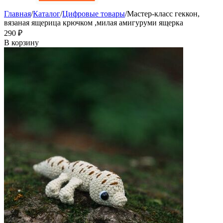
Главная
/
Каталог
/
Цифровые товары
/
Мастер-класс геккон,
вязаная ящерица крючком ,милая амигуруми ящерка
‍290‍
₽
В корзину