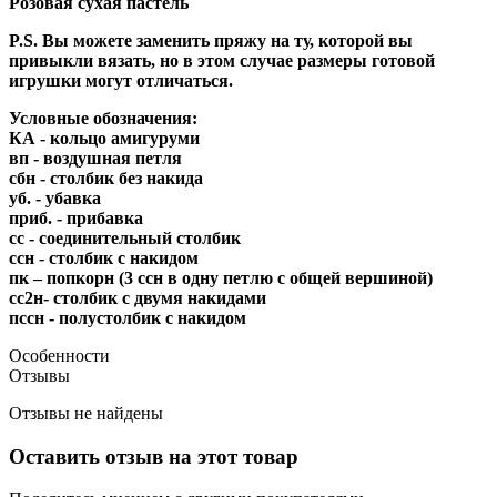
Розовая сухая пастель
P.S. Вы можете заменить пряжу на ту, которой вы
привыкли вязать, но в этом случае размеры готовой
игрушки могут отличаться.
Условные обозначения:
КА - кольцо амигуруми
вп - воздушная петля
сбн - столбик без накида
уб. - убавка
приб. - прибавка
сс - соединительный столбик
ссн - столбик с накидом
пк – попкорн (3 ссн в одну петлю с общей вершиной)
сс2н- столбик с двумя накидами
пссн - полустолбик с накидом
Особенности
Отзывы
Отзывы не найдены
Оставить отзыв на этот товар