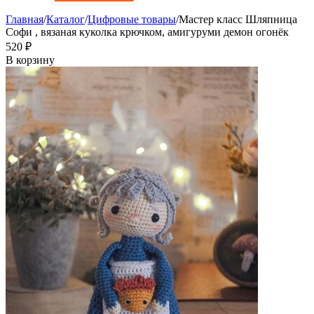
Главная
/
Каталог
/
Цифровые товары
/
Мастер класс Шляпница
Софи , вязаная куколка крючком, амигуруми демон огонёк
‍520‍
₽
В корзину