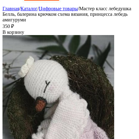
Главная
/
Каталог
/
Цифровые товары
/
Мастер класс лебедушка
Белль, балерина крючком схема вязания, принцесса лебедь
амигуруми
‍350‍
₽
В корзину