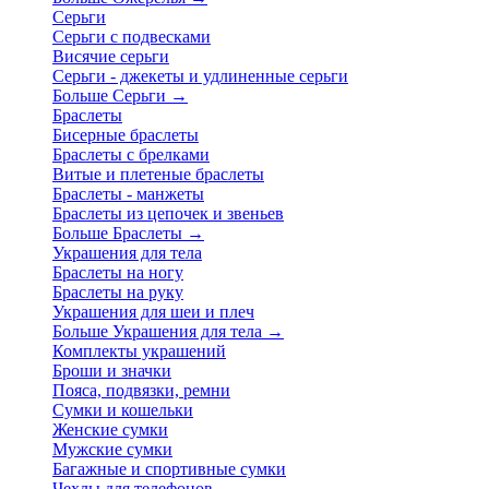
Серьги
Серьги с подвесками
Висячие серьги
Серьги - джекеты и удлиненные серьги
Больше Серьги
→
Браслеты
Бисерные браслеты
Браслеты с брелками
Витые и плетеные браслеты
Браслеты - манжеты
Браслеты из цепочек и звеньев
Больше Браслеты
→
Украшения для тела
Браслеты на ногу
Браслеты на руку
Украшения для шеи и плеч
Больше Украшения для тела
→
Комплекты украшений
Броши и значки
Пояса, подвязки, ремни
Сумки и кошельки
Женские сумки
Мужские сумки
Багажные и спортивные сумки
Чехлы для телефонов