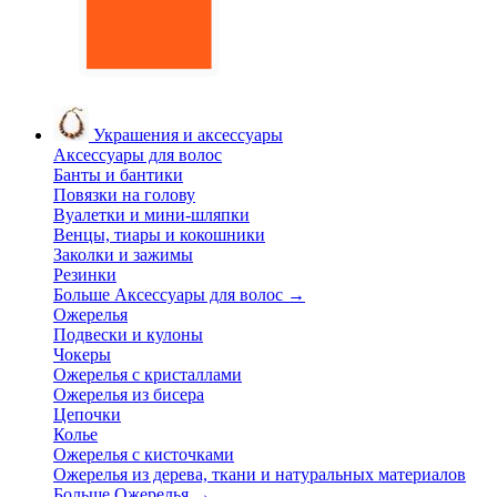
Украшения и аксессуары
Аксессуары для волос
Банты и бантики
Повязки на голову
Вуалетки и мини-шляпки
Венцы, тиары и кокошники
Заколки и зажимы
Резинки
Больше Аксессуары для волос
→
Ожерелья
Подвески и кулоны
Чокеры
Ожерелья с кристаллами
Ожерелья из бисера
Цепочки
Колье
Ожерелья с кисточками
Ожерелья из дерева, ткани и натуральных материалов
Больше Ожерелья
→