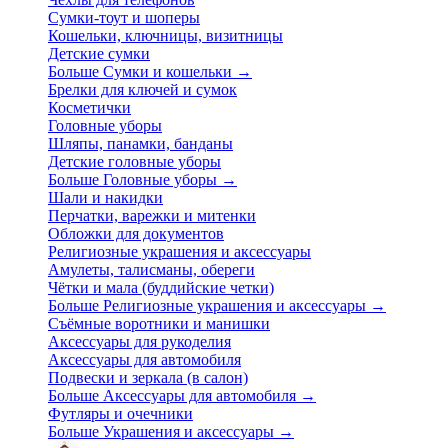
Сумки-тоут и шоперы
Кошельки, ключницы, визитницы
Детские сумки
Больше Сумки и кошельки
→
Брелки для ключей и сумок
Косметички
Головные уборы
Шляпы, панамки, банданы
Детские головные уборы
Больше Головные уборы
→
Шали и накидки
Перчатки, варежки и митенки
Обложки для документов
Религиозные украшения и аксессуары
Амулеты, талисманы, обереги
Чётки и мала (буддийские четки)
Больше Религиозные украшения и аксессуары
→
Съёмные воротники и манишки
Аксессуары для рукоделия
Аксессуары для автомобиля
Подвески и зеркала (в салон)
Больше Аксессуары для автомобиля
→
Футляры и очечники
Больше Украшения и аксессуары
→