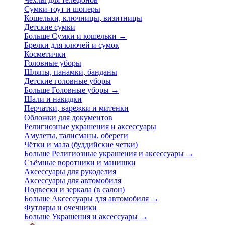
Сумки-тоут и шоперы
Кошельки, ключницы, визитницы
Детские сумки
Больше Сумки и кошельки
→
Брелки для ключей и сумок
Косметички
Головные уборы
Шляпы, панамки, банданы
Детские головные уборы
Больше Головные уборы
→
Шали и накидки
Перчатки, варежки и митенки
Обложки для документов
Религиозные украшения и аксессуары
Амулеты, талисманы, обереги
Чётки и мала (буддийские четки)
Больше Религиозные украшения и аксессуары
→
Съёмные воротники и манишки
Аксессуары для рукоделия
Аксессуары для автомобиля
Подвески и зеркала (в салон)
Больше Аксессуары для автомобиля
→
Футляры и очечники
Больше Украшения и аксессуары
→