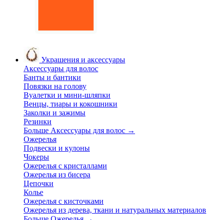
Украшения и аксессуары
Аксессуары для волос
Банты и бантики
Повязки на голову
Вуалетки и мини-шляпки
Венцы, тиары и кокошники
Заколки и зажимы
Резинки
Больше Аксессуары для волос
→
Ожерелья
Подвески и кулоны
Чокеры
Ожерелья с кристаллами
Ожерелья из бисера
Цепочки
Колье
Ожерелья с кисточками
Ожерелья из дерева, ткани и натуральных материалов
Больше Ожерелья
→