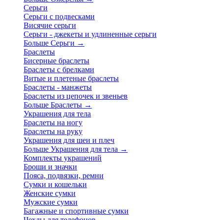
Серьги
Серьги с подвесками
Висячие серьги
Серьги - джекеты и удлиненные серьги
Больше Серьги
→
Браслеты
Бисерные браслеты
Браслеты с брелками
Витые и плетеные браслеты
Браслеты - манжеты
Браслеты из цепочек и звеньев
Больше Браслеты
→
Украшения для тела
Браслеты на ногу
Браслеты на руку
Украшения для шеи и плеч
Больше Украшения для тела
→
Комплекты украшений
Броши и значки
Пояса, подвязки, ремни
Сумки и кошельки
Женские сумки
Мужские сумки
Багажные и спортивные сумки
Чехлы для телефонов