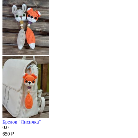
Брелок "Лисичка"
0.0
‍650‍
₽