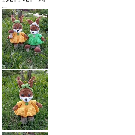
2 200
₽
2 700
₽
-19%