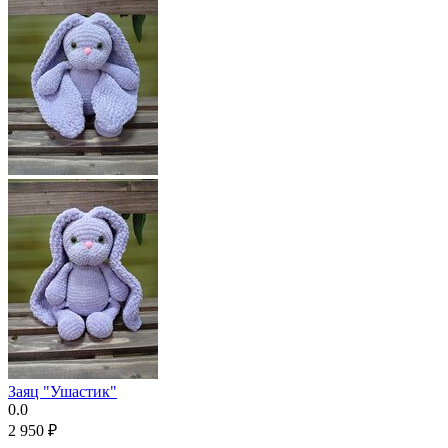
Заяц "Ушастик"
0.0
2 950
₽