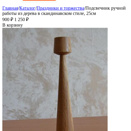
Главная
/
Каталог
/
Праздники и торжества
/
Подсвечник ручной
работы из дерева в скандинавском стиле, 25см
‍900‍
₽
1 250
₽
В корзину