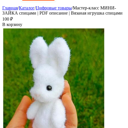
Главная
/
Каталог
/
Цифровые товары
/
Мастер-класс МИНИ-
ЗАЙКА спицами | PDF описание | Вязаная игрушка спицами
‍100‍
₽
В корзину